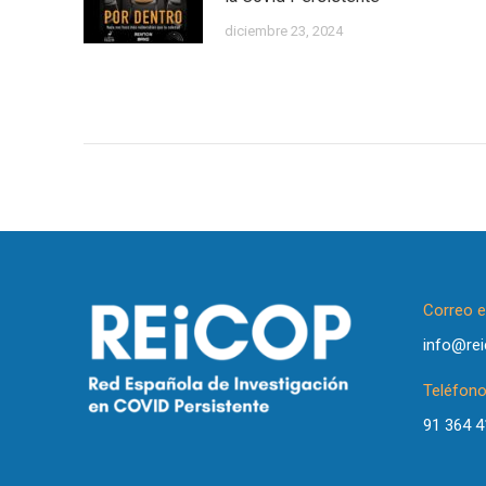
diciembre 23, 2024
Correo e
info@rei
Teléfon
91 364 4