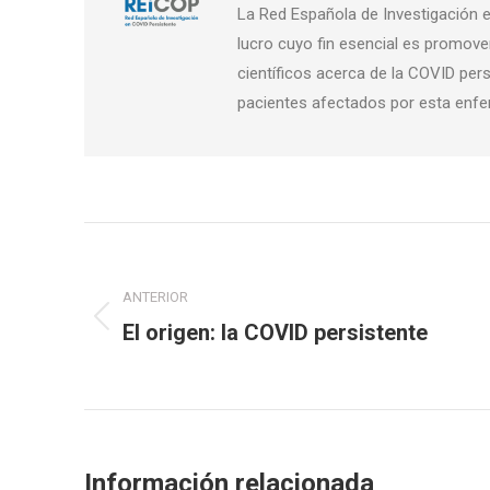
La Red Española de Investigación e
lucro cuyo fin esencial es promover
científicos acerca de la COVID pers
pacientes afectados por esta enf
Navegación
entre
ANTERIOR
Publicación
publicaciones
El origen: la COVID persistente
anterior:
Información relacionada