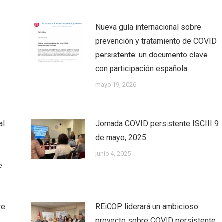
Nueva guía internacional sobre
s
prevención y tratamiento de COVID
persistente: un documento clave
con participación española
mayo 19, 2026
al
Jornada COVID persistente ISCIII 9
de mayo, 2025.
junio 4, 2025
e
re
REiCOP liderará un ambicioso
proyecto sobre COVID persistente