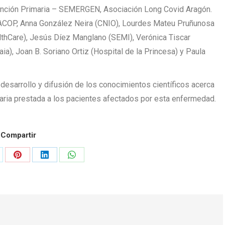
ción Primaria – SEMERGEN, Asociación Long Covid Aragón.
ACOP, Anna González Neira (CNIO), Lourdes Mateu Pruñunosa
thCare), Jesús Díez Manglano (SEMI), Verónica Tiscar
a), Joan B. Soriano Ortiz (Hospital de la Princesa) y Paula
 desarrollo y difusión de los conocimientos científicos acerca
taria prestada a los pacientes afectados por esta enfermedad.
Compartir
are
Share
Share
Share
on
on
on
tter
Pinterest
LinkedIn
WhatsApp