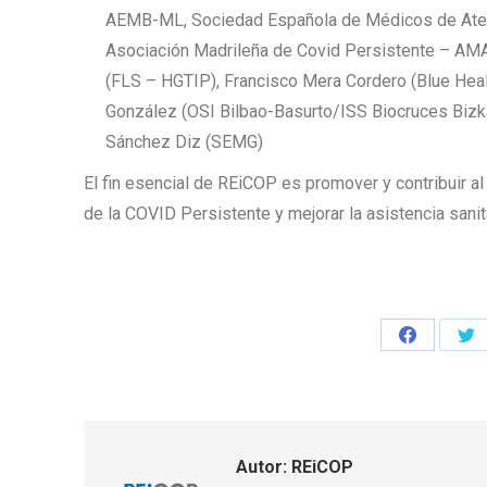
AEMB-ML, Sociedad Española de Médicos de Aten
Asociación Madrileña de Covid Persistente – AM
(FLS – HGTIP), Francisco Mera Cordero (Blue Heal
González (OSI Bilbao-Basurto/ISS Biocruces Bizkai
Sánchez Diz (SEMG)
El fin esencial de REiCOP es promover y contribuir al
de la COVID Persistente y mejorar la asistencia sani
Share
Sh
on
on
Facebook
Twi
Autor:
REiCOP