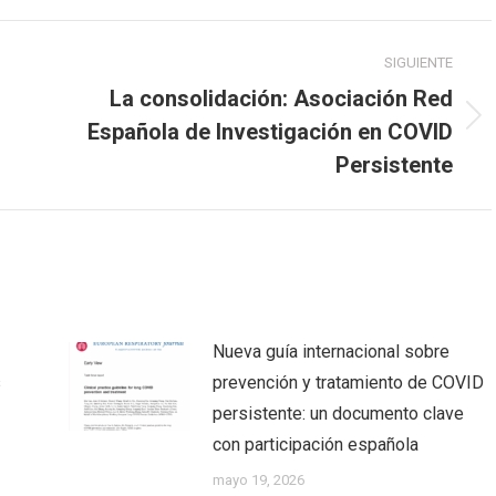
SIGUIENTE
La consolidación: Asociación Red
Publicación
Española de Investigación en COVID
siguiente:
Persistente
Nueva guía internacional sobre
s
prevención y tratamiento de COVID
persistente: un documento clave
con participación española
mayo 19, 2026