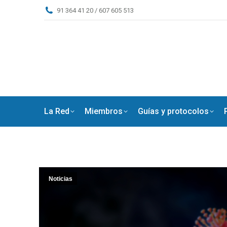
91 364 41 20 / 607 605 513
La Red
Miembros
Guías y protocolos
Noticias