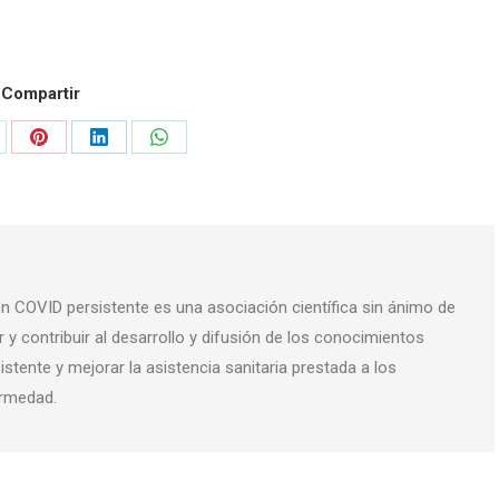
Compartir
are
Share
Share
Share
on
on
on
tter
Pinterest
LinkedIn
WhatsApp
n COVID persistente es una asociación científica sin ánimo de
 y contribuir al desarrollo y difusión de los conocimientos
istente y mejorar la asistencia sanitaria prestada a los
ermedad.