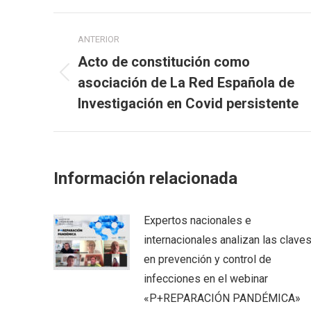
Navegación
ANTERIOR
entre
Acto de constitución como
Publicación
publicaciones
asociación de La Red Española de
anterior:
Investigación en Covid persistente
Información relacionada
Expertos nacionales e
internacionales analizan las clave
en prevención y control de
infecciones en el webinar
«P+REPARACIÓN PANDÉMICA»