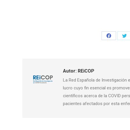
Share
Sh
on
on
Facebook
Twi
Autor:
REiCOP
La Red Española de Investigación e
lucro cuyo fin esencial es promover
científicos acerca de la COVID pers
pacientes afectados por esta enf