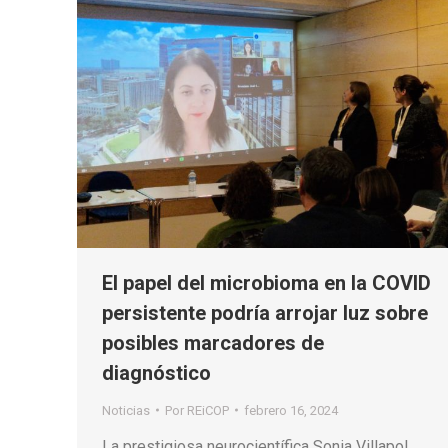
El papel del microbioma en la COVID
persistente podría arrojar luz sobre
posibles marcadores de
diagnóstico
Noticias
Por
REiCOP
febrero 16, 2024
La prestigiosa neurocientífica Sonia Villapol