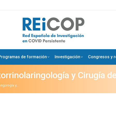
Programas de formación
Investigación
Congresos y re
rrinolaringología y Cirugía d
ingología y…