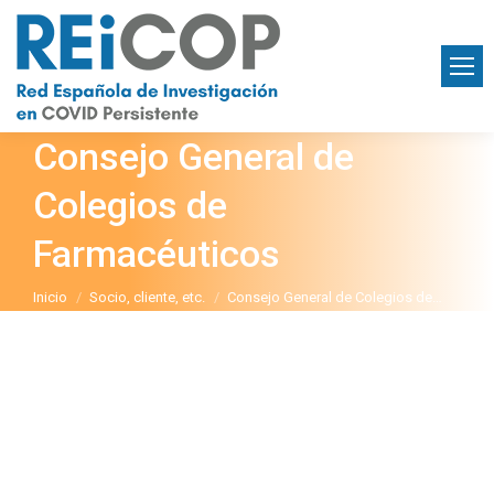
Consejo General de
Colegios de
Farmacéuticos
Estás aquí:
Inicio
Socio, cliente, etc.
Consejo General de Colegios de…